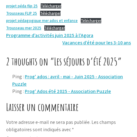
projet péda flip 25
Télécharger
Trousseau FLIP 25
Télécharger
projet pédagogique mer ados et enfance
Télécharger
Trousseau mer 2025
Télécharger
Navigation
Programme d’activités juin 2025 à l’Agora
Vacances d’été pour les 3-10 ans
de
l’article
2 thoughts on “Les séjours d’été 2025”
Ping :
Prog' ados : avril - mai - Juin 2025 - Association
Puzzle
Ping :
Prog' Ados été 2025 - Association Puzzle
Laisser un commentaire
Votre adresse e-mail ne sera pas publiée.
Les champs
obligatoires sont indiqués avec
*