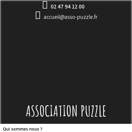
Skip
02 47 94 12 00
to
accueil@asso-puzzle.fr
content
ASSOCIATION PUZZLE
Qui sommes nous ?