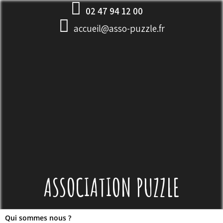
Skip
02 47 94 12 00
to
accueil@asso-puzzle.fr
content
ASSOCIATION PUZZLE
Qui sommes nous ?