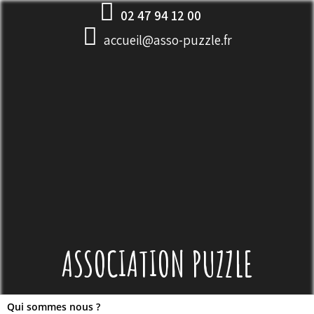
Skip
02 47 94 12 00
to
accueil@asso-puzzle.fr
content
ASSOCIATION PUZZLE
Qui sommes nous ?