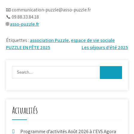
📧 communication-puzzle@asso-puzzle.fr
📞 09.88.33.84.18
🌐
asso-puzzle.fr
Étiquettes :
association Puzzle
,
espace de vie sociale
Navigation
PUZZLE EN FÊTE 2025
Les séjours d’été 2025
de
l’article
Actualités
Programme d’activités Août 2026 à l’EVS Agora