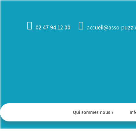
Skip
to
content
02 47 94 12 00
accueil@asso-puzzle
Qui sommes nous ?
Inf