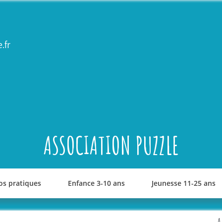
.fr
ASSOCIATION PUZZLE
os pratiques
Enfance 3-10 ans
Jeunesse 11-25 ans