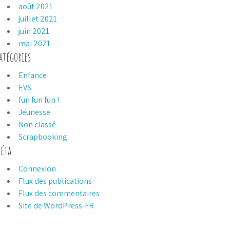
août 2021
juillet 2021
juin 2021
mai 2021
atégories
Enfance
EVS
fun fun fun !
Jeunesse
Non classé
Scrapbooking
éta
Connexion
Flux des publications
Flux des commentaires
Site de WordPress-FR