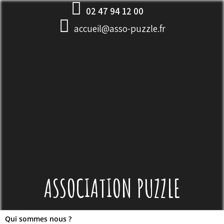
Skip
02 47 94 12 00
to
accueil@asso-puzzle.fr
content
ASSOCIATION PUZZLE
Qui sommes nous ?