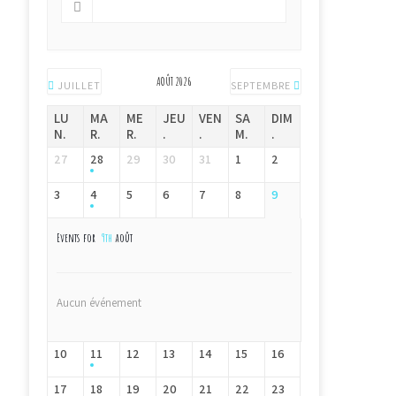
AOÛT 2026
JUILLET
SEPTEMBRE
LU
MA
ME
JEU
VEN
SA
DIM
N.
R.
R.
.
.
M.
.
27
28
29
30
31
1
2
3
4
5
6
7
8
9
Events for
9th
août
Aucun événement
10
11
12
13
14
15
16
17
18
19
20
21
22
23