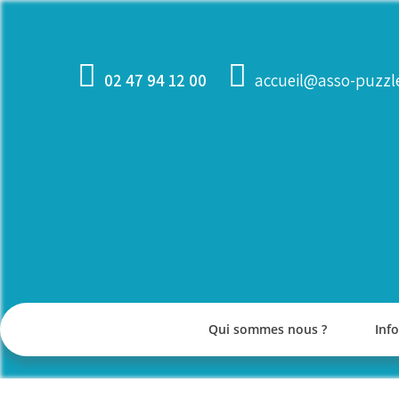
Skip
to
content
02 47 94 12 00
accueil@asso-puzzle
Qui sommes nous ?
Inf