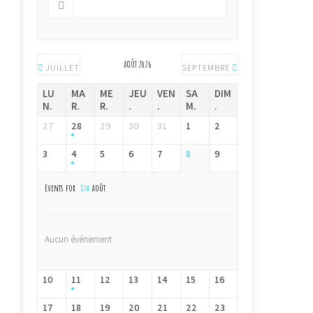
AOÛT 2026
JUILLET
SEPTEMBRE
LU
MA
ME
JEU
VEN
SA
DIM
N.
R.
R.
.
.
M.
.
27
28
29
30
31
1
2
3
4
5
6
7
8
9
Events for
8th
août
Aucun événement
10
11
12
13
14
15
16
17
18
19
20
21
22
23