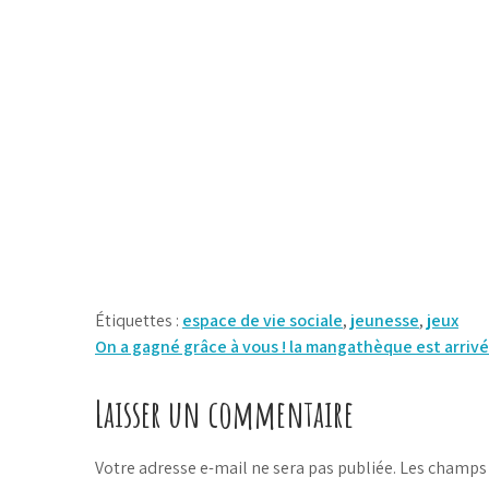
Étiquettes :
espace de vie sociale
,
jeunesse
,
jeux
Navigation
On a gagné grâce à vous ! la mangathèque est arriv
de
Laisser un commentaire
l’article
Votre adresse e-mail ne sera pas publiée.
Les champs 