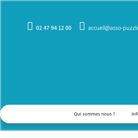
Skip
to
content
02 47 94 12 00
accueil@asso-puzzle
Qui sommes nous ?
Inf