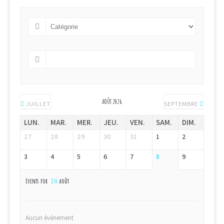
AOÛT 2026
JUILLET
SEPTEMBRE
LUN.
MAR.
MER.
JEU.
VEN.
SAM.
DIM.
27
28
29
30
31
1
2
3
4
5
6
7
8
9
Events for
8th
août
Aucun événement