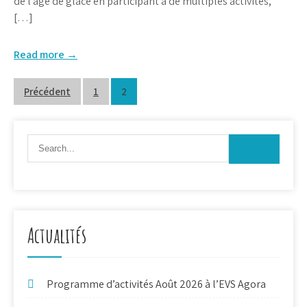
de l’âge de glace en participant à de multiples activités,
[…]
Read more →
Pagination
Précédent
1
2
des
publications
Actualités
Programme d’activités Août 2026 à l’EVS Agora