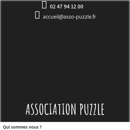
Skip
02 47 94 12 00
to
accueil@asso-puzzle.fr
content
ASSOCIATION PUZZLE
Qui sommes nous ?