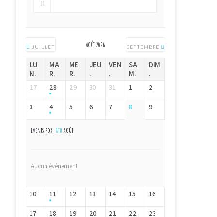
AOÛT 2026
JUILLET
SEPTEMBRE
LU
MA
ME
JEU
VEN
SA
DIM
N.
R.
R.
.
.
M.
.
27
28
29
30
31
1
2
3
4
5
6
7
8
9
Events for
8th
août
Aucun événement
10
11
12
13
14
15
16
17
18
19
20
21
22
23