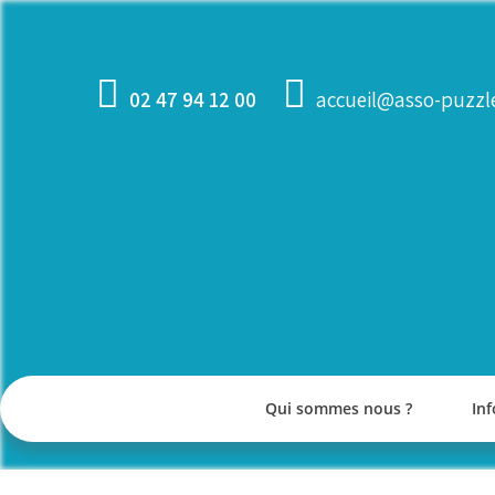
Skip
to
content
02 47 94 12 00
accueil@asso-puzzle
Qui sommes nous ?
Inf