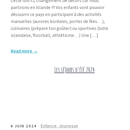
Cette fois-ci, changement de décors car nous
partirons en Islande !!! Vos enfants vont pouvoir
découvrir ce pays en participant à des activités
manuelles (aurores boréales, portes de fées…),
culinaires (prépare ton goûter) ou sportives (lutte
islandaise, floorball, athlétisme…) Une […]
Read more →
Les séjours d’été 2024
Enfance
,
Jeunesse
6 JUIN 2024