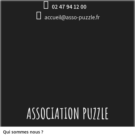
Skip
02 47 94 12 00
to
accueil@asso-puzzle.fr
content
ASSOCIATION PUZZLE
Qui sommes nous ?