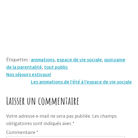
Étiquettes :
animations
,
espace de vie sociale
,
quinzaine
de la parentalité
,
tout public
Navigation
Nos séjours estivaux!
Les animations de l’été à l’espace de vie sociale
de
l’article
Laisser un commentaire
Votre adresse e-mail ne sera pas publiée.
Les champs
obligatoires sont indiqués avec
*
Commentaire
*