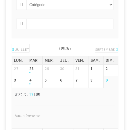
AOÛT 2026
JUILLET
SEPTEMBRE
LUN.
MAR.
MER.
JEU.
VEN.
SAM.
DIM.
27
28
29
30
31
1
2
3
4
5
6
7
8
9
Events for
9th
août
Aucun événement