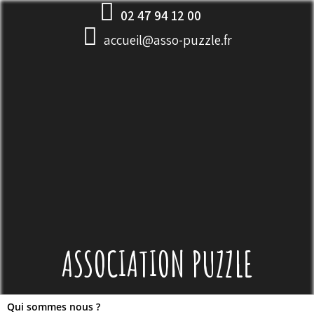
Skip
02 47 94 12 00
to
accueil@asso-puzzle.fr
content
ASSOCIATION PUZZLE
Qui sommes nous ?