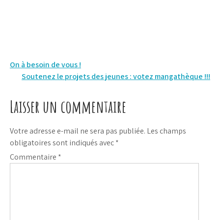
Navigation
On à besoin de vous !
Soutenez le projets des jeunes : votez mangathèque !!!
de
l’article
Laisser un commentaire
Votre adresse e-mail ne sera pas publiée.
Les champs
obligatoires sont indiqués avec
*
Commentaire
*