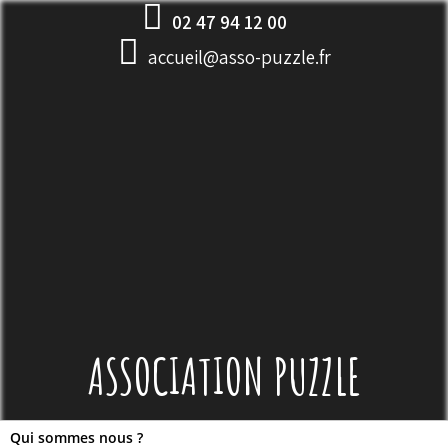
Skip
02 47 94 12 00
to
accueil@asso-puzzle.fr
content
ASSOCIATION PUZZLE
Qui sommes nous ?