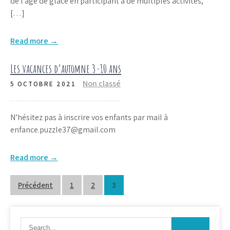
de l’âge de glace en participant à de multiples activités,
[…]
Read more →
Les vacances d’automne 3-10 ans
Non classé
5 OCTOBRE 2021
N’hésitez pas à inscrire vos enfants par mail à
enfance.puzzle37@gmail.com
Read more →
Pagination
Précédent
1
2
3
des
publications