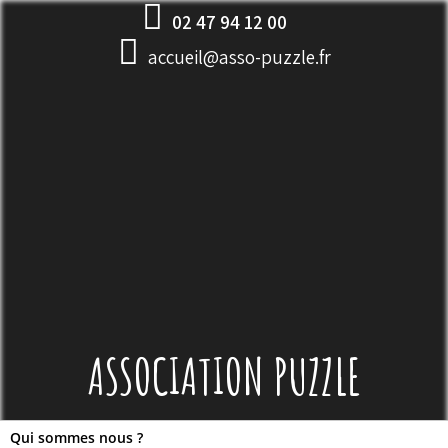
Skip
02 47 94 12 00
to
accueil@asso-puzzle.fr
content
ASSOCIATION PUZZLE
Qui sommes nous ?