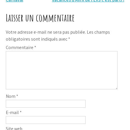
Navigation
de
Laisser un commentaire
l’article
Votre adresse e-mail ne sera pas publiée.
Les champs
obligatoires sont indiqués avec
*
Commentaire
*
Nom
*
E-mail
*
Site web