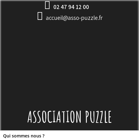
Skip
02 47 94 12 00
to
accueil@asso-puzzle.fr
content
ASSOCIATION PUZZLE
Qui sommes nous ?