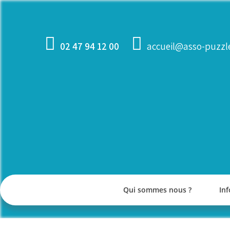
Skip
to
content
02 47 94 12 00
accueil@asso-puzzle
Qui sommes nous ?
Inf