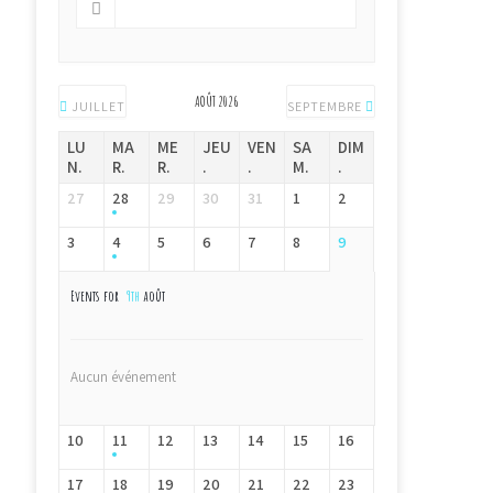
AOÛT 2026
JUILLET
SEPTEMBRE
LU
MA
ME
JEU
VEN
SA
DIM
N.
R.
R.
.
.
M.
.
27
28
29
30
31
1
2
3
4
5
6
7
8
9
Events for
9th
août
Aucun événement
10
11
12
13
14
15
16
17
18
19
20
21
22
23