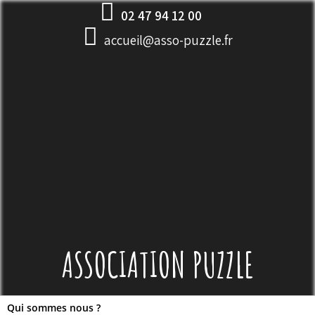
Skip
02 47 94 12 00
to
accueil@asso-puzzle.fr
content
ASSOCIATION PUZZLE
Qui sommes nous ?