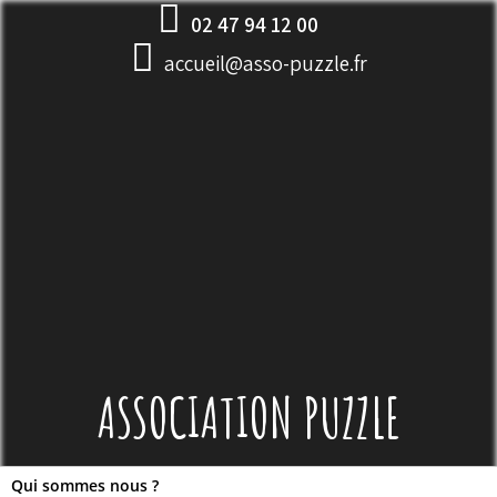
Skip
02 47 94 12 00
to
accueil@asso-puzzle.fr
content
ASSOCIATION PUZZLE
Qui sommes nous ?