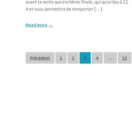
avant la vente aux enchères finale, qui aura lieu à 22
h et vous permettra de remporter […]
Read more →
Pagination
Précédent
1
2
3
4
…
12
des
publications