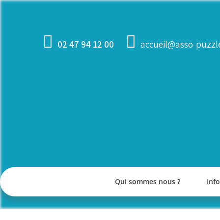
Skip
to
content
02 47 94 12 00
accueil@asso-puzzle
Qui sommes nous ?
Inf