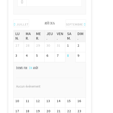
AOÛT 2026
JUILLET
SEPTEMBRE
LU
MA
ME
JEU
VEN
SA
DIM
N.
R.
R.
.
.
M.
.
27
28
29
30
31
1
2
3
4
5
6
7
8
9
Events for
8th
août
Aucun événement
10
11
12
13
14
15
16
17
18
19
20
21
22
23