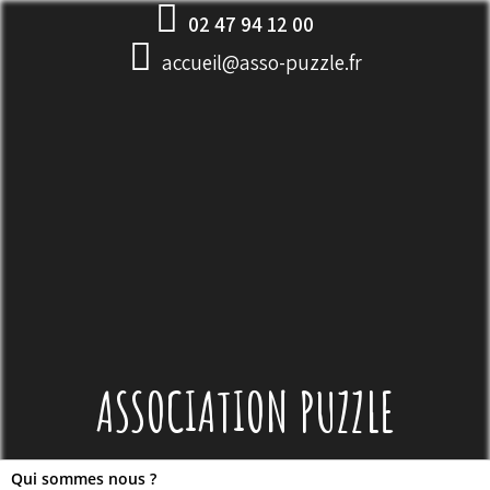
Skip
02 47 94 12 00
to
accueil@asso-puzzle.fr
content
ASSOCIATION PUZZLE
Qui sommes nous ?