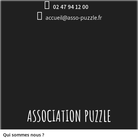
Skip
02 47 94 12 00
to
accueil@asso-puzzle.fr
content
ASSOCIATION PUZZLE
Qui sommes nous ?