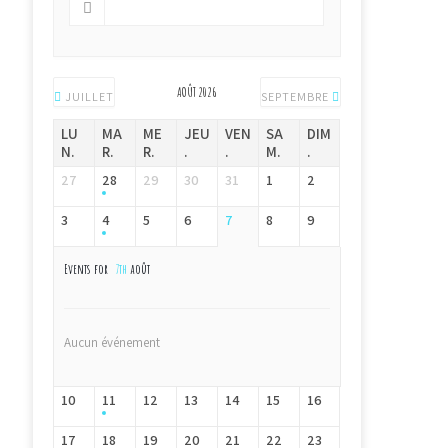
AOÛT 2026
JUILLET
SEPTEMBRE
LU
MA
ME
JEU
VEN
SA
DIM
N.
R.
R.
.
.
M.
.
27
28
29
30
31
1
2
3
4
5
6
7
8
9
Events for
7th
août
Aucun événement
10
11
12
13
14
15
16
17
18
19
20
21
22
23