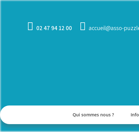
Skip
to
content
02 47 94 12 00
accueil@asso-puzzle
Qui sommes nous ?
Inf