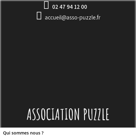
Skip
02 47 94 12 00
to
accueil@asso-puzzle.fr
content
ASSOCIATION PUZZLE
Qui sommes nous ?