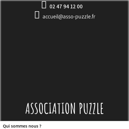
Skip
02 47 94 12 00
to
accueil@asso-puzzle.fr
content
ASSOCIATION PUZZLE
Qui sommes nous ?