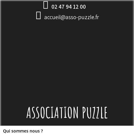
Skip
02 47 94 12 00
to
accueil@asso-puzzle.fr
content
ASSOCIATION PUZZLE
Qui sommes nous ?