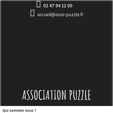
Skip
02 47 94 12 00
to
accueil@asso-puzzle.fr
content
ASSOCIATION PUZZLE
Qui sommes nous ?