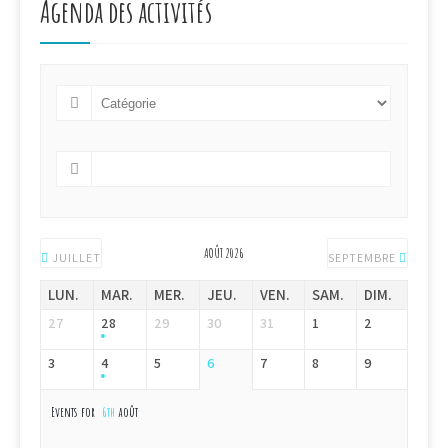
Agenda des activités
AOÛT 2026
JUILLET
SEPTEMBRE
LUN.
MAR.
MER.
JEU.
VEN.
SAM.
DIM.
27
28
29
30
31
1
2
3
4
5
6
7
8
9
Events for
6th
août