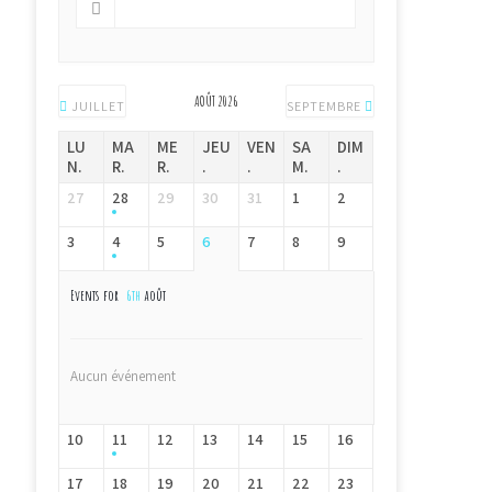
AOÛT 2026
JUILLET
SEPTEMBRE
LU
MA
ME
JEU
VEN
SA
DIM
N.
R.
R.
.
.
M.
.
27
28
29
30
31
1
2
3
4
5
6
7
8
9
Events for
6th
août
Aucun événement
10
11
12
13
14
15
16
17
18
19
20
21
22
23