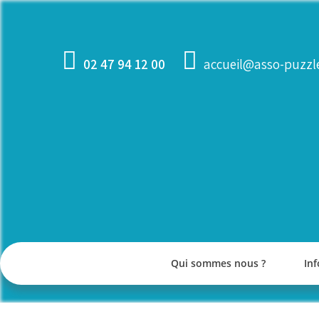
Skip
to
content
02 47 94 12 00
accueil@asso-puzzle
Qui sommes nous ?
Inf