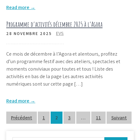
Read more →
Programme d’activités décembre 2025 à l’Agora
EVS
28 NOVEMBRE 2025
Ce mois de décembre à l’Agora et alentours, profitez
d’un programme festif avec des ateliers, spectacles et
moments conviviaux pour toutes et tous ! Liste des
activités en bas de la page Les autres activités
numériques sont sur cette page […]
Read more →
Pagination
Précédent
1
2
3
…
11
Suivant
des