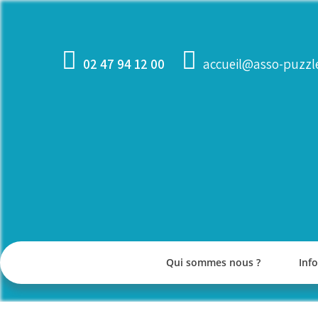
Skip
to
content
02 47 94 12 00
accueil@asso-puzzle
Qui sommes nous ?
Inf