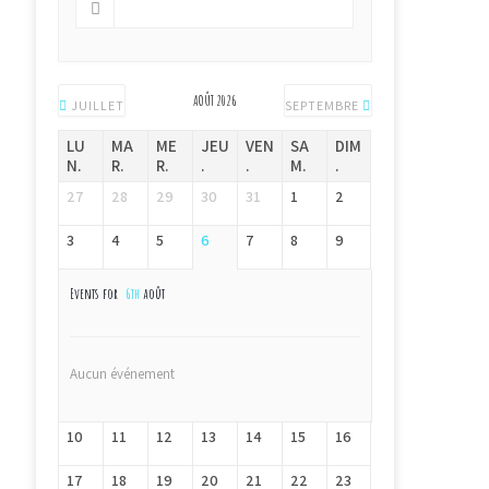
AOÛT 2026
JUILLET
SEPTEMBRE
LU
MA
ME
JEU
VEN
SA
DIM
N.
R.
R.
.
.
M.
.
27
28
29
30
31
1
2
3
4
5
6
7
8
9
Events for
6th
août
Aucun événement
10
11
12
13
14
15
16
17
18
19
20
21
22
23