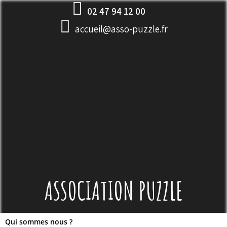
Skip
02 47 94 12 00
to
accueil@asso-puzzle.fr
content
ASSOCIATION PUZZLE
Qui sommes nous ?