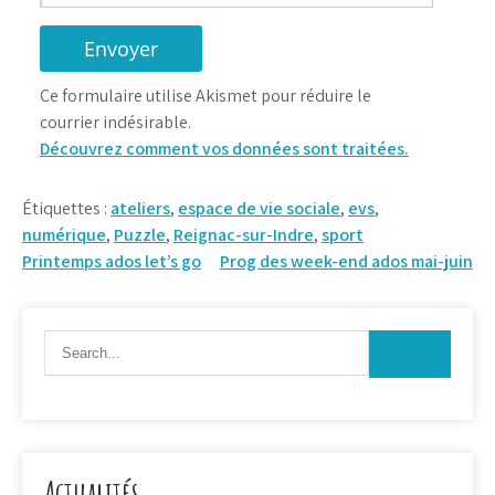
Ce formulaire utilise Akismet pour réduire le
courrier indésirable.
Découvrez comment vos données sont traitées.
Étiquettes :
ateliers
,
espace de vie sociale
,
evs
,
numérique
,
Puzzle
,
Reignac-sur-Indre
,
sport
Navigation
Printemps ados let’s go
Prog des week-end ados mai-juin
de
l’article
Actualités