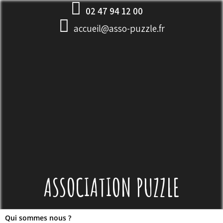
Skip
02 47 94 12 00
to
accueil@asso-puzzle.fr
content
ASSOCIATION PUZZLE
Qui sommes nous ?